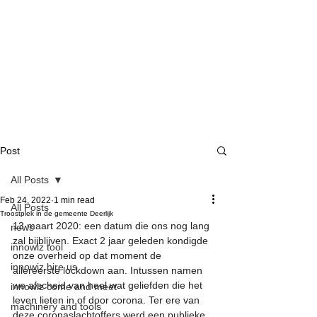
Post
All Posts
Feb 24, 2022
1 min read
All Posts
Troostplek in de gemeente Deerlijk
13 maart 2020: een datum die ons nog lang 
news
zal bijblijven. Exact 2 jaar geleden kondigde 
innowiz tool
onze overheid op dat moment de 
innowiz hire us
allereerste lockdown aan. Intussen namen 
we afscheid van heel wat geliefden die het 
innowiz come and meet
leven lieten in of door corona. Ter ere van 
machinery and tools
deze coronaslachtoffers werd een publieke 