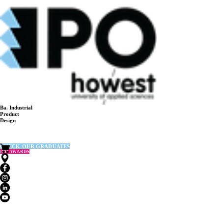
Ba. Industrial
Product
Design
CHECK OUR GRADUATES
IPO AWARDS