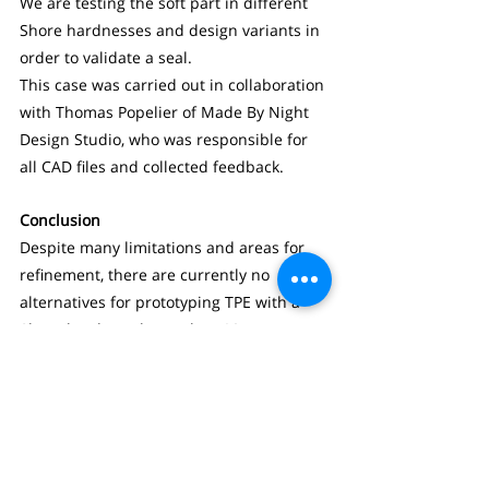
We are testing the soft part in different 
Shore hardnesses and design variants in 
order to validate a seal.
This case was carried out in collaboration 
with Thomas Popelier of Made By Night 
Design Studio, who was responsible for 
all CAD files and collected feedback.
Conclusion
Despite many limitations and areas for 
refinement, there are currently no 
alternatives for prototyping TPE with a 
Shore hardness lower than 90. 
This is therefore a cautious success story.
Conclusions regarding limitations:
Printing higher than 100 mm is 
technically possible with the Pollen 