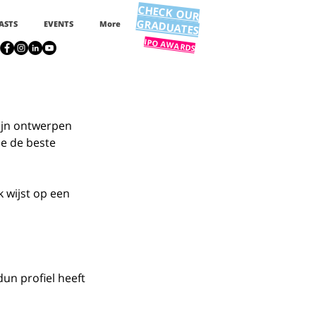
CHECK OUR
GRADUATES
ASTS
EVENTS
More
IPO AWARDS
e de beste 
k wijst op een 
dun profiel heeft 