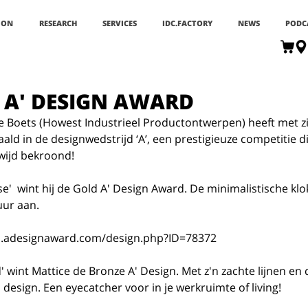
ION
RESEARCH
SERVICES
IDC.FACTORY
NEWS
PODC
 A' DESIGN AWARD
ld in de designwedstrijd ‘A’, een prestigieuze competitie di
ijd bekroond! 
se'  wint hij de Gold A' Design Award. De minimalistische klo
uur aan.
n.adesignaward.com/design.php?ID=78372 
id' wint Mattice de Bronze A' Design. Met z'n zachte lijnen en 
s design. Een eyecatcher voor in je werkruimte of living! 