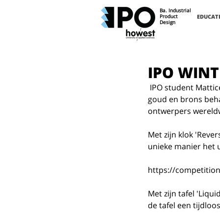
Ba. Industrial
Product
EDUCAT
Design
IPO WINT
 IPO student Mattice Boets (Howest Industrieel Productontwerpen) heeft met zijn ontwerpen 
goud en brons behaa
ontwerpers wereldw
Met zijn klok 'Rever
unieke manier het 
https://competitio
Met zijn tafel 'Liqu
de tafel een tijdloo