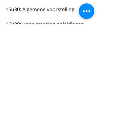
15u30: Algemene voorstelling
16u00: Kennismaking opleidingen 
Industrieel Productontwerp en 
Ergotherapie
16u15: Korte situering van de 
proeftuin projecten.
16u30: Bezoek aan demomarkt met 
zorginnovaties.
17u30: Netwerkmoment
SCHRIJF JE IN!