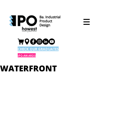
Ba. Industrial
Product
Design
CHECK OUR GRADUATES
IPO AWARDS
WATERFRONT