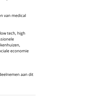
en van medical 
low tech, high 
sionele 
kenhuizen, 
ociale economie 
 deelnemen aan dit 