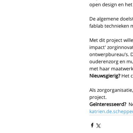
open design en het 
De algemene doelste
fablab technieken m
Met dit project will
impact' zorginnova
ontwerpbureau’s. D
ouderenzorg en mul
met haar maatwerk
Nieuwsgierig?
 Het 
Als zorgorganisatie
project. 
Geïnteresseerd?
  N
katrien.de.schepp