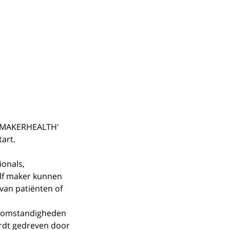
 'MAKERHEALTH' 
art.
onals, 
lf maker kunnen 
van patiënten of 
e omstandigheden 
rdt gedreven door 