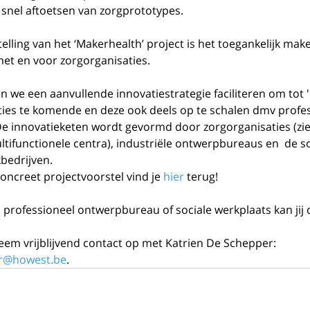
snel aftoetsen van zorgprototypes. 
lling van het ‘Makerhealth’ project is het toegankelijk mak
et en voor zorgorganisaties.
en we een aanvullende innovatiestrategie faciliteren om tot '
ties te komende en deze ook deels op te schalen dmv profes
e innovatieketen wordt gevormd door zorgorganisaties (zie
tifunctionele centra), industriële ontwerpbureaus en  de s
bedrijven.
concreet projectvoorstel vind je 
hier 
terug!
, professioneel ontwerpbureau of sociale werkplaats kan jij
eem vrijblijvend contact op met Katrien De Schepper: 
er@howest.be
.