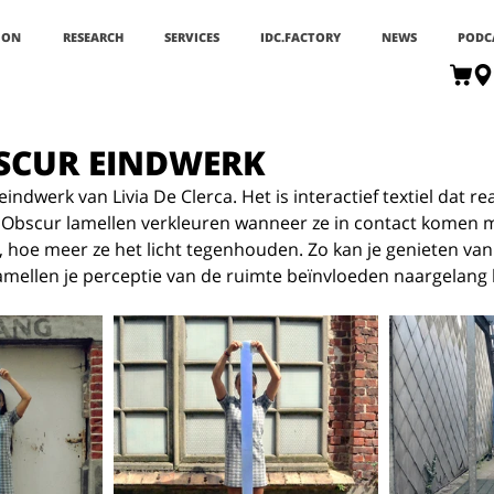
ION
RESEARCH
SERVICES
IDC.FACTORY
NEWS
PODC
BSCUR EINDWERK
eindwerk van Livia De Clerca. Het is interactief textiel dat re
r Obscur lamellen verkleuren wanneer ze in contact komen me
t, hoe meer ze het licht tegenhouden. Zo kan je genieten van
amellen je perceptie van de ruimte beïnvloeden naargelang 