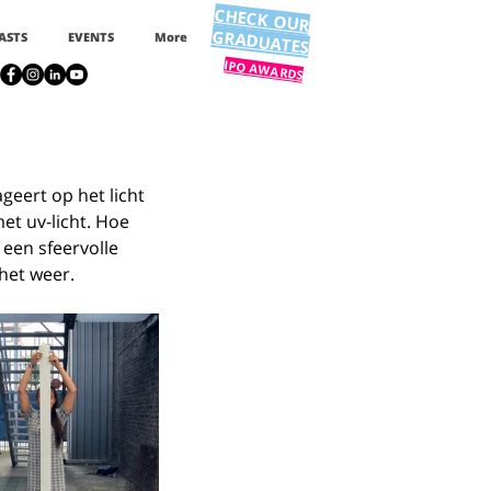
CHECK OUR
GRADUATES
ASTS
EVENTS
More
IPO AWARDS
ageert op het licht 
t uv-licht. Hoe 
 een sfeervolle 
het weer.