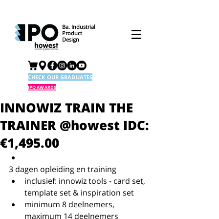
Ba. Industrial
Product
Design
CHECK OUR GRADUATES
IPO AWARDS
INNOWIZ TRAIN THE
TRAINER @howest IDC:
€1,495.00
3 dagen opleiding en training  
inclusief: innowiz tools - card set, 
template set & inspiration set  
minimum 8 deelnemers, 
maximum 14 deelnemers  