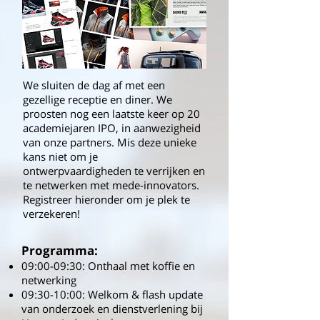
Doe mee en dompel je onder in de
fascinerende wereld van AI voor
productontwikkelaars.
We sluiten de dag af met een
gezellige receptie en diner. We
proosten nog een laatste keer op 20
academiejaren IPO, in aanwezigheid
van onze partners. Mis deze unieke
kans niet om je
ontwerpvaardigheden te verrijken en
te netwerken met mede-innovators.
Registreer hieronder om je plek te
verzekeren!
Programma:
09:00-09:30: Onthaal met koffie en
netwerking
09:30-10:00: Welkom & flash update
van onderzoek en dienstverlening bij