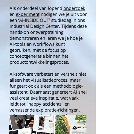
Als onderdeel van lopend
onderzoek
en
experiment
nodigen we je uit voor
een ‘Ai-INSIDE OUT’ studiedag in ons
Industrial Design Center. Tijdens deze
hands-on ontwerptraining
demonstreren en leren we je hoe je
AI-tools en workflows kunt
gebruiken, met de focus op
conceptgeneratie binnen het
productontwikkelingsproces.
Ai-software verbetert en versnelt niet
alleen het visualisatieproces, maar
fungeert ook als een methodologie-
assistent. Daarnaast genereert AI snel
veel creatieve inspiratie, wat vaak
leidt tot "happy accidents" en
verrassende exploratie-richtingen.
Alleen al door deze kenmerken
wordt AI snel een aanzienlijke en
onmisbare meerwaarde in het
ontwerpproces.