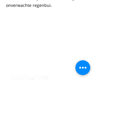
onverwachte regenbui.
Nicolaas De
Causmaecker