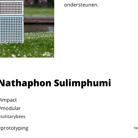
ondersteunen.
Nathaphon Sulimphumi
#impact
#modular
solitarybees
#prototyping
na