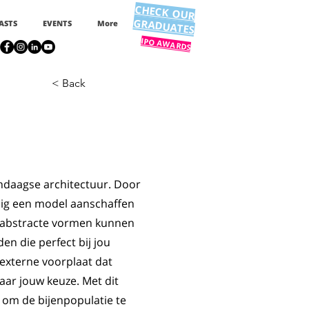
CHECK OUR
GRADUATES
ASTS
EVENTS
More
IPO AWARDS
< Back
ndaagse architectuur. Door
udig een model aanschaffen
jn abstracte vormen kunnen
n die perfect bij jou
externe voorplaat dat
ar jouw keuze. Met dit
 om de bijenpopulatie te