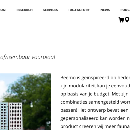
ION
RESEARCH
SERVICES
IDC.FACTORY
NEWS
PODC
t afneembaar voorplaat
Beemo is geïnspireerd op hede
zijn modulariteit kan je eenvo
op basis van je budget. Met zi
combinaties samengesteld worde
passen! Het ontwerp bevat een 
gepersonaliseerd kan worden na
product creëren wij meer fauna