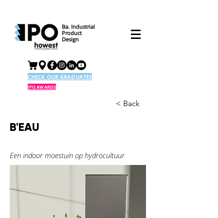
Ba. Industrial
Product
Design
CHECK OUR GRADUATES
IPO AWARDS
< Back
B'EAU
Een indoor moestuin op hydrocultuur