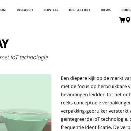
ION
RESEARCH
SERVICES
IDC.FACTORY
NEWS
PODC
AY
met IoT technologie
Een diepere kijk op de markt va
met de focus op herbruikbare v
bevindingen leidden tot het on
reeks conceptuele verpakkingen,
verpakking-gebruiker versterkt
geïntegreerde IoT technologie,
frequentie identificatie. De ve