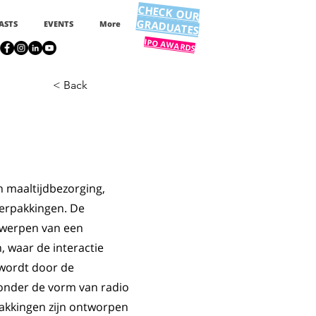
CHECK OUR
GRADUATES
ASTS
EVENTS
More
IPO AWARDS
< Back
n maaltijdbezorging,
erpakkingen. De
twerpen van een
 waar de interactie
 wordt door de
 onder de vorm van radio
rpakkingen zijn ontworpen